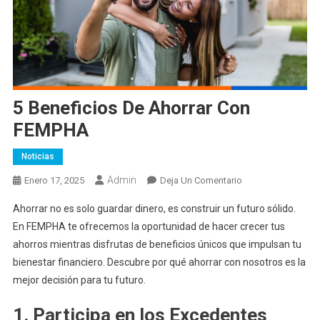
5 Beneficios De Ahorrar Con
FEMPHA
Noticias
Admin
En
Enero 17, 2025
Deja Un Comentario
5
Ahorrar no es solo guardar dinero, es construir un futuro sólido.
Beneficios
En FEMPHA te ofrecemos la oportunidad de hacer crecer tus
De
ahorros mientras disfrutas de beneficios únicos que impulsan tu
Ahorrar
bienestar financiero. Descubre por qué ahorrar con nosotros es la
Con
FEMPHA
mejor decisión para tu futuro.
1. Participa en los Excedentes