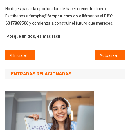
No dejes pasar la oportunidad de hacer crecer tu dinero.
Escríbenos a
fempha@fempha.com.co
o llámanos al
PBX:
6017868506
y comienza a construir el futuro que mereces.
¡Porque unidos, es más fácil!
Navegación
Inicia el 2025 cuidando a tus mascotas con Animal Pet
Actualiza tu Zona Electoral y Participa en las Elecciones de Delegados 2025-2026
de
ENTRADAS RELACIONADAS
entradas