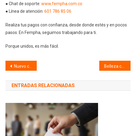
● Chat de soporte:
www.fempha.com.co
● Línea de atención:
601 786 85 06
Realiza tus pagos con confianza, desde donde estés y en pocos
pasos. En Fempha, seguimos trabajando para ti.
Porque unidos, es más fácil.
Navegación
Nuevo convenio Comfacundi: más beneficios para ti y tu familia
Belleza con Propósito: El emprendimiento Mary Kay que transforma vidas en Colombia
de
ENTRADAS RELACIONADAS
entradas