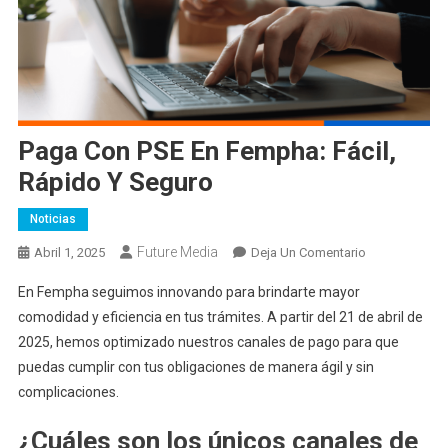
Paga Con PSE En Fempha: Fácil,
Rápido Y Seguro
Noticias
Future Media
En
Abril 1, 2025
Deja Un Comentario
Paga
En Fempha seguimos innovando para brindarte mayor
Con
comodidad y eficiencia en tus trámites. A partir del 21 de abril de
PSE
2025, hemos optimizado nuestros canales de pago para que
En
puedas cumplir con tus obligaciones de manera ágil y sin
Fempha:
Fácil,
complicaciones.
Rápido
¿Cuáles son los únicos canales de
Y