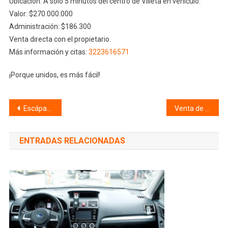
Ubicación: A solo 5 minutos del centro de Villeta en vehículo.
Valor: $270.000.000
Administración: $186.300
Venta directa con el propietario.
Más información y citas:
3223616571
¡Porque unidos, es más fácil!
Navegación
Escápate a Cartagena con mamá: un viaje con todo incluido desde $1.539.000
Venta de Apartamento en Niza Norte – Bogotá
de
ENTRADAS RELACIONADAS
entradas