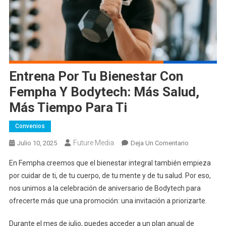
Entrena Por Tu Bienestar Con
Fempha Y Bodytech: Más Salud,
Más Tiempo Para Ti
Convenios
Future Media
En
Julio 10, 2025
Deja Un Comentario
Entrena
En Fempha creemos que el bienestar integral también empieza
Por
por cuidar de ti, de tu cuerpo, de tu mente y de tu salud. Por eso,
Tu
nos unimos a la celebración de aniversario de Bodytech para
Bienestar
ofrecerte más que una promoción: una invitación a priorizarte.
Con
Fempha
Durante el mes de julio, puedes acceder a un plan anual de
Y