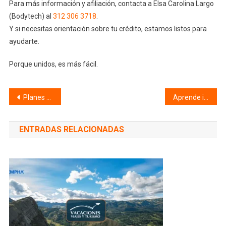
Para más información y afiliación, contacta a Elsa Carolina Largo
(Bodytech) al
312 306 3718
.
Y si necesitas orientación sobre tu crédito, estamos listos para
ayudarte.
Porque unidos, es más fácil.
Navegación
Planes turísticos Decameron 2025: destinos imperdibles desde $610.000 y crédito de turismo con Fempha
Aprende inglés o francés con SMART y Fempha: tu educación también se celebra
de
ENTRADAS RELACIONADAS
entradas