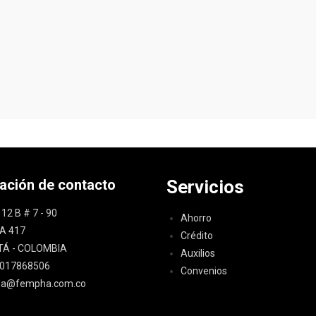
ación de contacto
Servicios
12 B # 7 - 90
Ahorro
NA 417
Crédito
Á - COLOMBIA
Auxilios
6017868506
Convenios
a@fempha.com.co