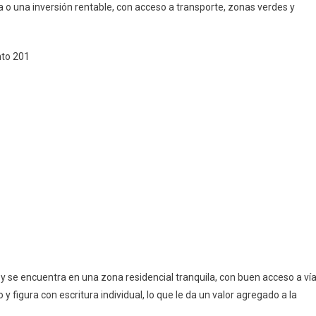
 o una inversión rentable, con acceso a transporte, zonas verdes y
Apartamento
En
El
nto 201
Barrio
Carimagüa
–
Kennedy
y se encuentra en una zona residencial tranquila, con buen acceso a ví
y figura con escritura individual, lo que le da un valor agregado a la