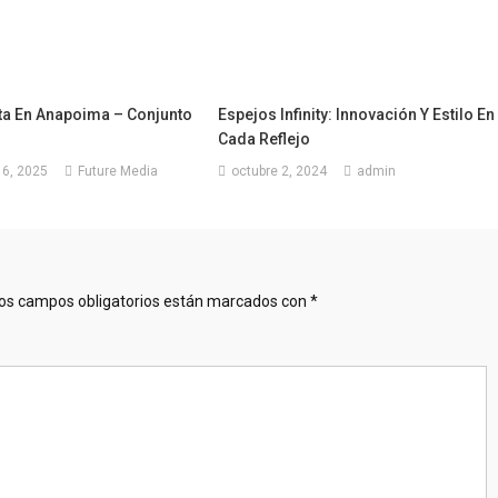
ta En Anapoima – Conjunto
Espejos Infinity: Innovación Y Estilo En
Cada Reflejo
16, 2025
Future Media
octubre 2, 2024
admin
os campos obligatorios están marcados con
*