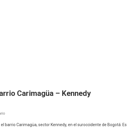
Barrio Carimagüa – Kennedy
En
rio
En
el barrio Carimagüa, sector Kennedy, en el suroccidente de Bogotá. Es
Venta: