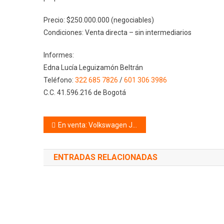
Precio: $250.000.000 (negociables)
Condiciones: Venta directa – sin intermediarios
Informes:
Edna Lucía Leguizamón Beltrán
Teléfono:
322 685 7826
/
601 306 3986
C.C. 41.596.216 de Bogotá
Navegación
En venta: Volkswagen Jetta GLI – Modelo 2013 (MK6)
de
ENTRADAS RELACIONADAS
entradas