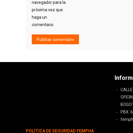
navegador para la
próxima vez que
haga un
comentario.
Inform
CALLE 
OFICI
BOGOT
PBX: 
femph
POLÍTICA DE SEGURIDAD FEMPHA