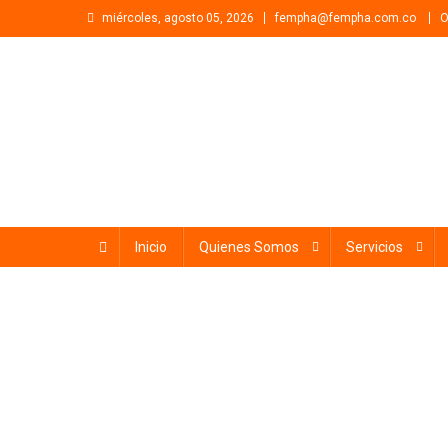
Saltar
miércoles, agosto 05, 2026
fempha@fempha.com.co
O
al
contenido
Fempha
Inicio
Quienes Somos
Servicios