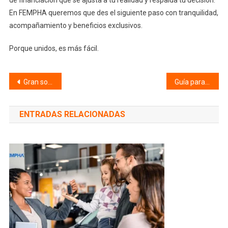
de financiación que se ajusta a tu realidad y respalda tu decisión.
En FEMPHA queremos que des el siguiente paso con tranquilidad,
acompañamiento y beneficios exclusivos.
Porque unidos, es más fácil.
Navegación
Gran sorteo de Black Friday Fempha
Guía para participar en el sorteo especial de Black Friday con tu Tarjeta FEMPHA
de
ENTRADAS RELACIONADAS
entradas