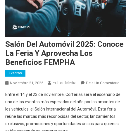
Salón Del Automóvil 2025: Conoce
La Feria Y Aprovecha Los
Beneficios FEMPHA
Eventos
Future Media
En
Noviembre 21, 2025
Deja Un Comentario
Salón
Entre el 14 y el 23 de noviembre, Corferias será el escenario de
Del
uno de los eventos más esperados del año por los amantes de
Automó
los vehículos: el Salón Internacional del Automóvil. Esta feria
2025:
reúne las marcas más reconocidas del sector, lanzamientos
Conoc
La
exclusivos, promociones y oportunidades únicas para quienes
Feria