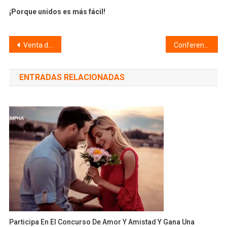
¡Porque unidos es más fácil!
Navegación
Venta de camioneta Ford Eco Sport Titanium
Conferencia “Las 5 Inteligencias” por Mónica Arroyave
de
ENTRADAS RELACIONADAS
entradas
Participa En El Concurso De Amor Y Amistad Y Gana Una