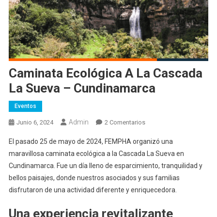
Caminata Ecológica A La Cascada
La Sueva – Cundinamarca
Eventos
Admin
En
Junio 6, 2024
2 Comentarios
Caminata
El pasado 25 de mayo de 2024, FEMPHA organizó una
Ecológica
maravillosa caminata ecológica a la Cascada La Sueva en
A
Cundinamarca. Fue un día lleno de esparcimiento, tranquilidad y
La
bellos paisajes, donde nuestros asociados y sus familias
Cascada
La
disfrutaron de una actividad diferente y enriquecedora.
Sueva
Una experiencia revitalizante
–