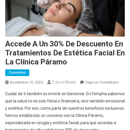
Accede A Un 30% De Descuento En
Tratamientos De Estética Facial En
La Clínica Páramo
Convenios
Future Media
En
Noviembre 10, 2025
Deja Un Comentario
Acced
Cuidar de ti también es invertir en bienestar. En Fempha sabemos
A
que la salud no es solo física o financiera, sino también emocional
Un
y estética. Por eso, como parte de nuestros beneficios exclusivos,
30%
hemos establecido un convenio con la Clínica Páramo,
De
Descu
especializada en cirugía y estética facial, para que accedas a
En