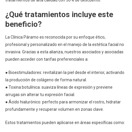
tratamientos de alta calidad con 30% de descuento.
Tratam
¿Qué tratamientos incluye este
De
Estéti
beneficio?
Facial
En
La Clínica Páramo es reconocida por su enfoque ético,
La
profesional y personalizado en el manejo de la estética facial no
Clínica
invasiva. Gracias a esta alianza, nuestros asociados y asociadas
Páram
pueden acceder con tarifas preferenciales a:
● Bioestimuladores: revitalizan la piel desde el interior, activando
la producción de colágeno de forma natural.
● Toxina botulínica: suaviza líneas de expresión y previene
arrugas sin alterar tu expresión facial.
● Ácido hialurónico: perfecto para armonizar el rostro, hidratar
profundamente y recuperar volumen en zonas clave.
Estos tratamientos pueden aplicarse en áreas específicas como: