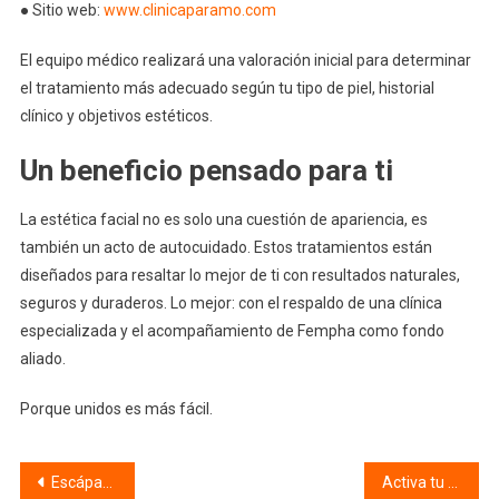
● Sitio web:
www.clinicaparamo.com
El equipo médico realizará una valoración inicial para determinar
el tratamiento más adecuado según tu tipo de piel, historial
clínico y objetivos estéticos.
Un beneficio pensado para ti
La estética facial no es solo una cuestión de apariencia, es
también un acto de autocuidado. Estos tratamientos están
diseñados para resaltar lo mejor de ti con resultados naturales,
seguros y duraderos. Lo mejor: con el respaldo de una clínica
especializada y el acompañamiento de Fempha como fondo
aliado.
Porque unidos es más fácil.
Navegación
Escápate a San Andrés, Barú o el Eje Cafetero con beneficios Fempha
Activa tu mejor versión con Spinning Center Gym y accede a tarifas preferenciales